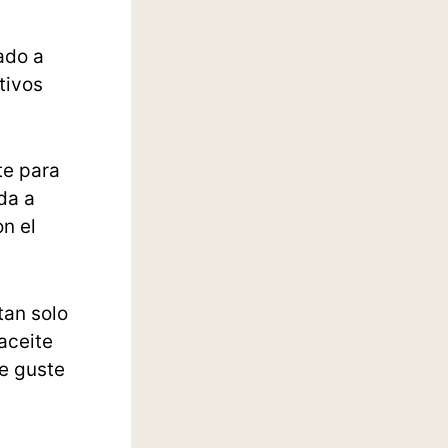
ado a
tivos
te para
da a
on el
tan solo
aceite
te guste