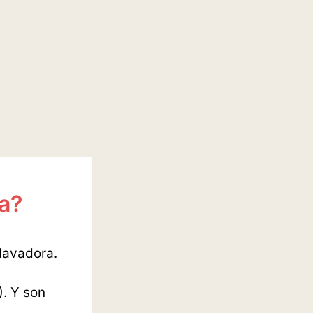
a?
 lavadora.
). Y son