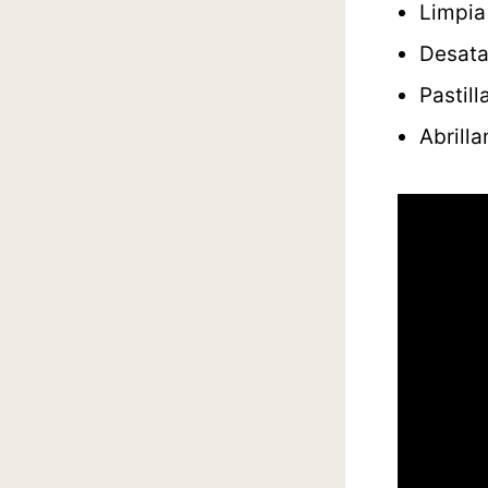
Limpia
Desata
Pastill
Abrilla