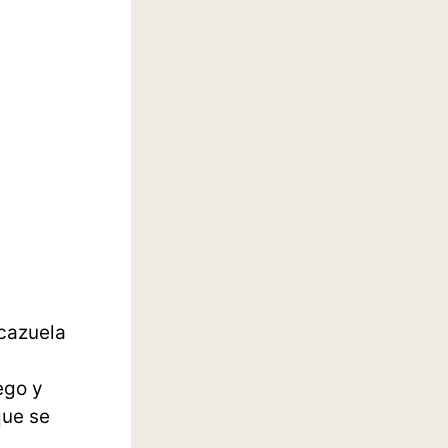
cazuela
ego y
que se