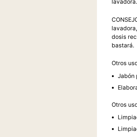
lavadora
CONSEJO:
lavadora,
dosis re
bastará.
Otros us
Jabón 
Elabor
Otros us
Limpia
Limpia