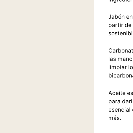
Jabón en
partir de
sostenibl
Carbonat
las manch
limpiar l
bicarbona
Aceite es
para darl
esencial 
más.