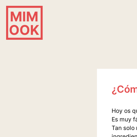
Ir
al
contenido
¿Cómo
Hoy os qu
Es muy fá
Tan solo 
ingredien