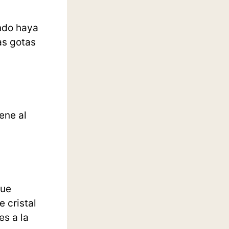
ndo haya
as gotas
ene al
que
 cristal
es a la