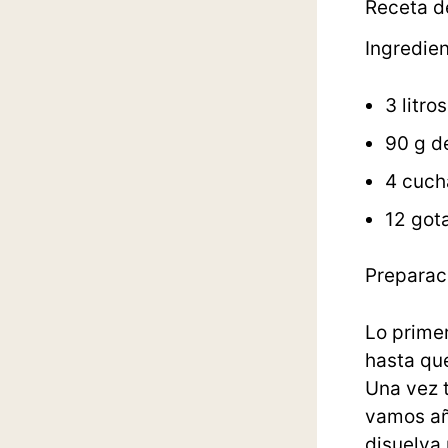
Receta de
Ingredie
3 litro
90 g d
4 cuch
12 got
Preparaci
Lo prime
hasta que
Una vez 
vamos añ
disuelva