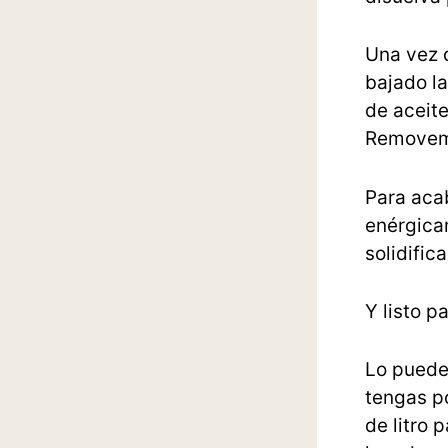
Una vez 
bajado la
de aceite
Removemo
Para acab
enérgicam
solidifica
Y listo pa
Lo puede
tengas po
de litro 