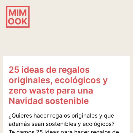
Ir
al
contenido
25 ideas de regalos
originales, ecológicos y
zero waste para una
Navidad sostenible
¿Quieres hacer regalos originales y que
además sean sostenibles y ecológicos?
Te damos 25 ideas para hacer regalos de