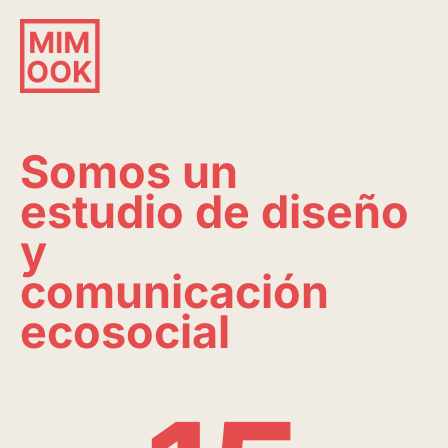
Ir
al
contenido
Somos un
estudio de diseño
y
comunicación
ecosocial